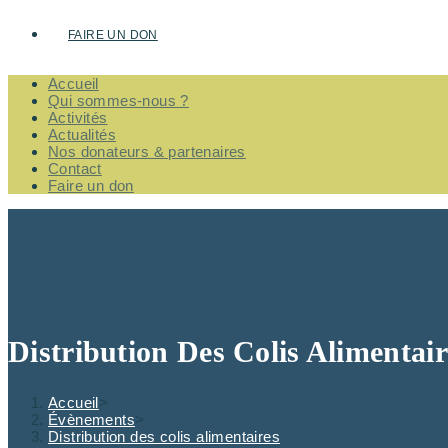
FAIRE UN DON
Accueil
Qui sommes-nous ?
Activités
Actualités
Nos donateurs & partenaires
Contact
Faire un don
Distribution Des Colis Alimentair
Accueil
>
Évènements
>
Distribution des colis alimentaires