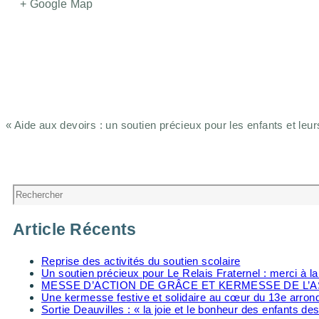
+ Google Map
«
Aide aux devoirs : un soutien précieux pour les enfants et leur
Navigation
Évènement
Rechercher
Article Récents
Reprise des activités du soutien scolaire
Un soutien précieux pour Le Relais Fraternel : merci à 
MESSE D’ACTION DE GRÂCE ET KERMESSE DE L’A
Une kermesse festive et solidaire au cœur du 13e arro
Sortie Deauvilles : « la joie et le bonheur des enfants des