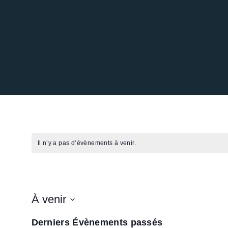
Il n’y a pas d’évènements à venir.
Entraide
À venir
S
Derniers Évènements passés
é