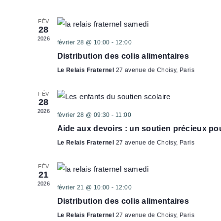
l
FÉV
e
28
c
2026
février 28 @ 10:00
-
12:00
t
Distribution des colis alimentaires
i
Le Relais Fraternel
27 avenue de Choisy, Paris
o
n
FÉV
28
n
2026
février 28 @ 09:30
-
11:00
e
Aide aux devoirs : un soutien précieux pour
z
Le Relais Fraternel
27 avenue de Choisy, Paris
u
n
FÉV
e
21
2026
d
février 21 @ 10:00
-
12:00
a
Distribution des colis alimentaires
t
Le Relais Fraternel
27 avenue de Choisy, Paris