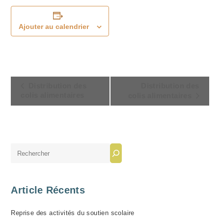
Ajouter au calendrier
N
Distribution des
Distribution des
A
colis alimentaires
colis alimentaires
V
I
G
A
Rechercher
T
I
O
Article Récents
N
Reprise des activités du soutien scolaire
É