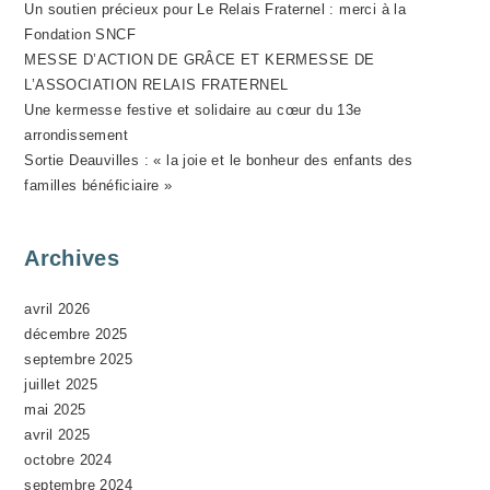
Un soutien précieux pour Le Relais Fraternel : merci à la
V
Fondation SNCF
È
MESSE D’ACTION DE GRÂCE ET KERMESSE DE
N
L’ASSOCIATION RELAIS FRATERNEL
E
Une kermesse festive et solidaire au cœur du 13e
M
arrondissement
Sortie Deauvilles : « la joie et le bonheur des enfants des
E
familles bénéficiaire »
N
T
Archives
avril 2026
décembre 2025
septembre 2025
juillet 2025
mai 2025
avril 2025
octobre 2024
septembre 2024