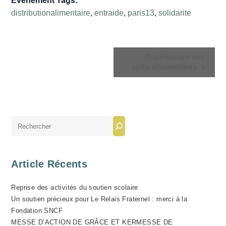
Évènement Tags:
distributionalimentaire
,
entraide
,
paris13
,
solidarite
N
Distribution des
A
colis alimentaires
V
I
G
A
Rechercher
T
I
O
Article Récents
N
Reprise des activités du soutien scolaire
É
Un soutien précieux pour Le Relais Fraternel : merci à la
V
Fondation SNCF
È
MESSE D’ACTION DE GRÂCE ET KERMESSE DE