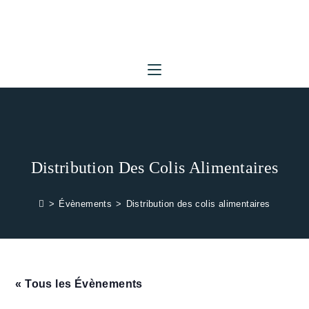
Skip
to
content
Distribution Des Colis Alimentaires
>
Évènements
>
Distribution des colis alimentaires
« Tous les Évènements