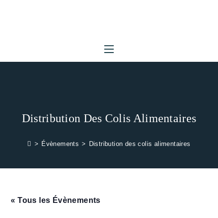
Skip
to
content
Distribution Des Colis Alimentaires
>
Évènements
>
Distribution des colis alimentaires
« Tous les Évènements