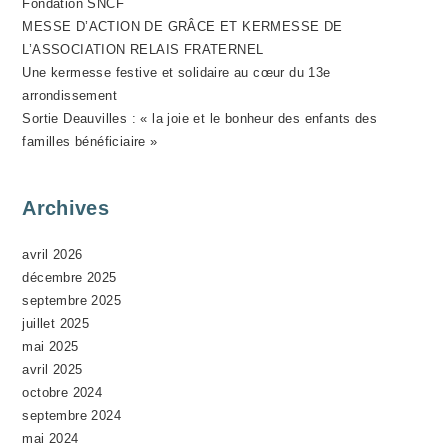
Fondation SNCF
N
MESSE D’ACTION DE GRÂCE ET KERMESSE DE
E
L’ASSOCIATION RELAIS FRATERNEL
M
Une kermesse festive et solidaire au cœur du 13e
E
arrondissement
N
Sortie Deauvilles : « la joie et le bonheur des enfants des
T
familles bénéficiaire »
Archives
avril 2026
décembre 2025
septembre 2025
juillet 2025
mai 2025
avril 2025
octobre 2024
septembre 2024
mai 2024