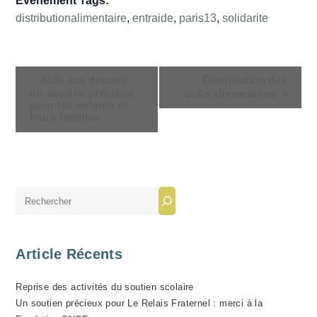
Évènement Tags:
distributionalimentaire
,
entraide
,
paris13
,
solidarite
N
Aide aux devoirs :
Distribution des
A
un soutien précieux
colis alimentaires
pour les enfants et
V
leurs familles
I
G
A
T
Rechercher
I
O
N
Article Récents
É
V
Reprise des activités du soutien scolaire
È
Un soutien précieux pour Le Relais Fraternel : merci à la