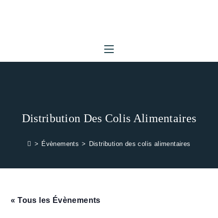
Skip
to
content
Distribution Des Colis Alimentaires
>
Évènements
>
Distribution des colis alimentaires
« Tous les Évènements