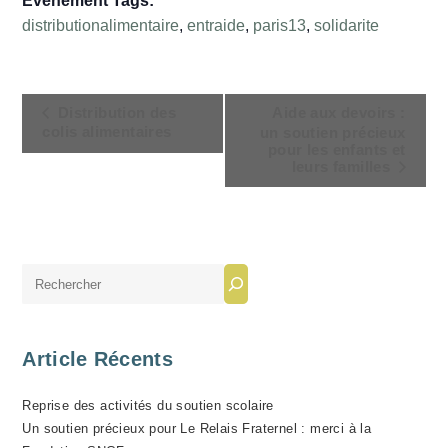
Évènement Tags:
distributionalimentaire
,
entraide
,
paris13
,
solidarite
N
Distribution des
Aide aux devoirs :
A
colis alimentaires
un soutien précieux
pour les enfants et
V
leurs familles
I
G
A
T
Rechercher
I
O
N
Article Récents
É
V
Reprise des activités du soutien scolaire
È
Un soutien précieux pour Le Relais Fraternel : merci à la