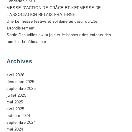
Fondation SNCF
N
MESSE D’ACTION DE GRÂCE ET KERMESSE DE
E
L’ASSOCIATION RELAIS FRATERNEL
M
Une kermesse festive et solidaire au cœur du 13e
E
arrondissement
N
Sortie Deauvilles : « la joie et le bonheur des enfants des
T
familles bénéficiaire »
Archives
avril 2026
décembre 2025
septembre 2025
juillet 2025
mai 2025
avril 2025
octobre 2024
septembre 2024
mai 2024