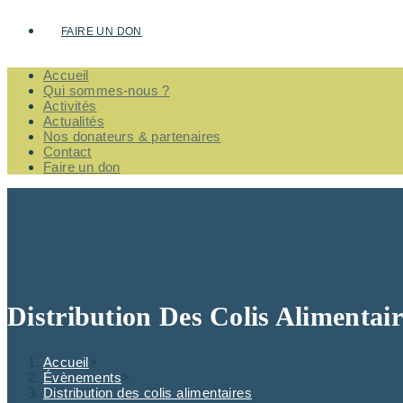
FAIRE UN DON
Accueil
Qui sommes-nous ?
Activités
Actualités
Nos donateurs & partenaires
Contact
Faire un don
Distribution Des Colis Alimentair
Accueil
>
Évènements
>
Distribution des colis alimentaires