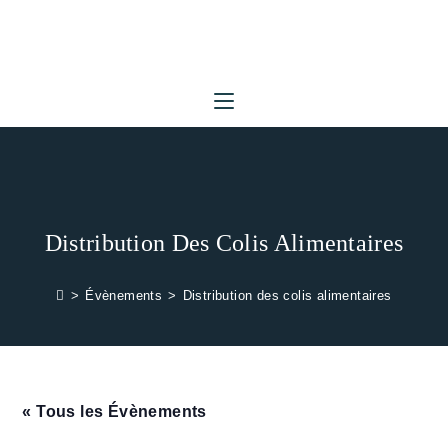
Skip
to
content
Distribution Des Colis Alimentaires
>
Évènements
>
Distribution des colis alimentaires
« Tous les Évènements