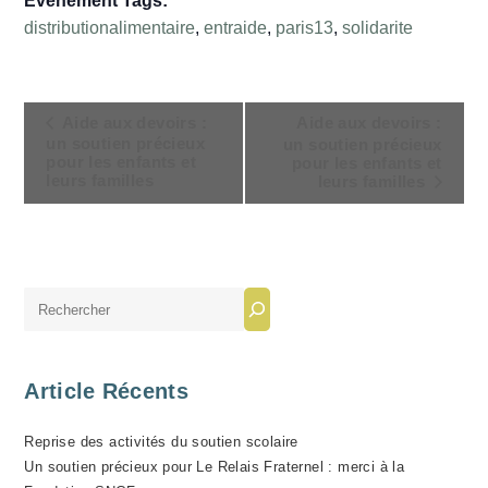
Évènement Tags:
distributionalimentaire
,
entraide
,
paris13
,
solidarite
N
Aide aux devoirs :
Aide aux devoirs :
A
un soutien précieux
un soutien précieux
pour les enfants et
pour les enfants et
V
leurs familles
leurs familles
I
G
A
T
Rechercher
I
O
N
Article Récents
É
V
Reprise des activités du soutien scolaire
È
Un soutien précieux pour Le Relais Fraternel : merci à la