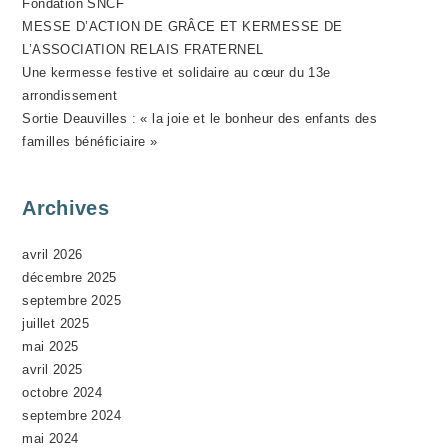
Fondation SNCF
N
MESSE D’ACTION DE GRÂCE ET KERMESSE DE
E
L’ASSOCIATION RELAIS FRATERNEL
M
Une kermesse festive et solidaire au cœur du 13e
E
arrondissement
N
Sortie Deauvilles : « la joie et le bonheur des enfants des
T
familles bénéficiaire »
Archives
avril 2026
décembre 2025
septembre 2025
juillet 2025
mai 2025
avril 2025
octobre 2024
septembre 2024
mai 2024