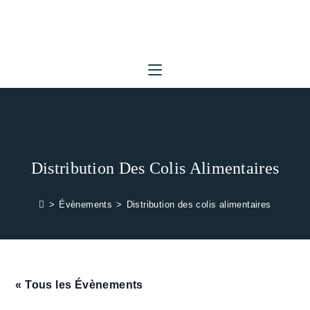
Skip
to
content
Distribution Des Colis Alimentaires
>
Évènements
>
Distribution des colis alimentaires
« Tous les Évènements