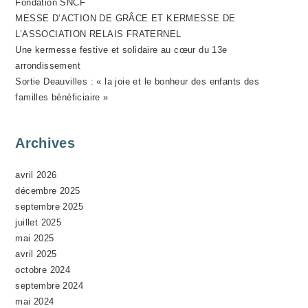
Fondation SNCF
N
MESSE D’ACTION DE GRÂCE ET KERMESSE DE
E
L’ASSOCIATION RELAIS FRATERNEL
M
Une kermesse festive et solidaire au cœur du 13e
E
arrondissement
N
Sortie Deauvilles : « la joie et le bonheur des enfants des
T
familles bénéficiaire »
Archives
avril 2026
décembre 2025
septembre 2025
juillet 2025
mai 2025
avril 2025
octobre 2024
septembre 2024
mai 2024