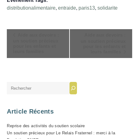
Évènement Tags:
distributionalimentaire
,
entraide
,
paris13
,
solidarite
N
Aide aux devoirs :
Aide aux devoirs :
A
un soutien précieux
un soutien précieux
pour les enfants et
pour les enfants et
V
leurs familles
leurs familles
I
G
A
T
Rechercher
I
O
N
Article Récents
É
V
Reprise des activités du soutien scolaire
È
Un soutien précieux pour Le Relais Fraternel : merci à la