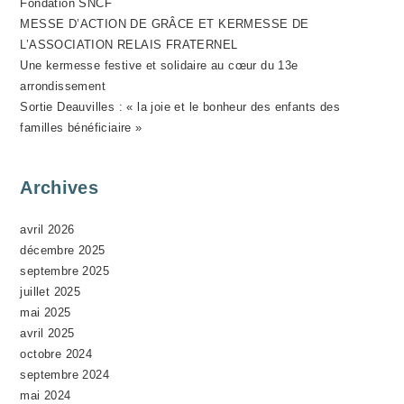
Fondation SNCF
N
MESSE D’ACTION DE GRÂCE ET KERMESSE DE
E
L’ASSOCIATION RELAIS FRATERNEL
M
Une kermesse festive et solidaire au cœur du 13e
E
arrondissement
N
Sortie Deauvilles : « la joie et le bonheur des enfants des
T
familles bénéficiaire »
Archives
avril 2026
décembre 2025
septembre 2025
juillet 2025
mai 2025
avril 2025
octobre 2024
septembre 2024
mai 2024