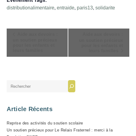
Évènement Tags:
distributionalimentaire
,
entraide
,
paris13
,
solidarite
N
Aide aux devoirs :
Aide aux devoirs :
A
un soutien précieux
un soutien précieux
pour les enfants et
pour les enfants et
V
leurs familles
leurs familles
I
G
A
T
Rechercher
I
O
N
Article Récents
É
V
Reprise des activités du soutien scolaire
È
Un soutien précieux pour Le Relais Fraternel : merci à la