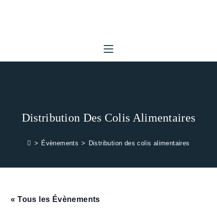
Skip
to
content
Distribution Des Colis Alimentaires
>
Évènements
>
Distribution des colis alimentaires
« Tous les Évènements