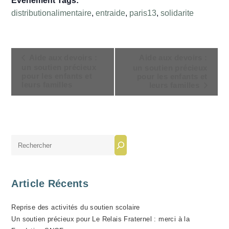
Évènement Tags:
distributionalimentaire
,
entraide
,
paris13
,
solidarite
N
Aide aux devoirs :
Aide aux devoirs :
A
un soutien précieux
un soutien précieux
pour les enfants et
pour les enfants et
V
leurs familles
leurs familles
I
G
A
T
Rechercher
I
O
N
Article Récents
É
V
Reprise des activités du soutien scolaire
È
Un soutien précieux pour Le Relais Fraternel : merci à la