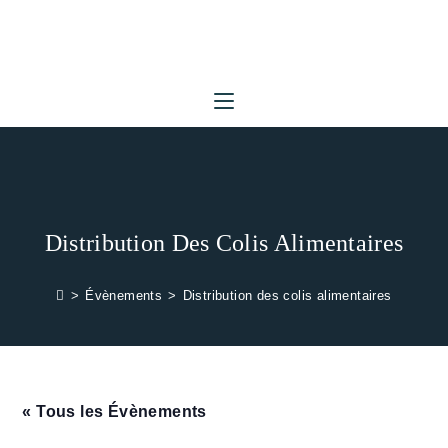
Skip
to
content
Distribution Des Colis Alimentaires
>
Évènements
>
Distribution des colis alimentaires
« Tous les Évènements