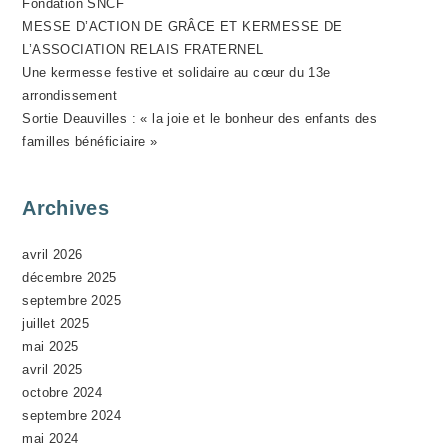
Fondation SNCF
N
MESSE D’ACTION DE GRÂCE ET KERMESSE DE
E
L’ASSOCIATION RELAIS FRATERNEL
M
Une kermesse festive et solidaire au cœur du 13e
E
arrondissement
N
Sortie Deauvilles : « la joie et le bonheur des enfants des
T
familles bénéficiaire »
Archives
avril 2026
décembre 2025
septembre 2025
juillet 2025
mai 2025
avril 2025
octobre 2024
septembre 2024
mai 2024