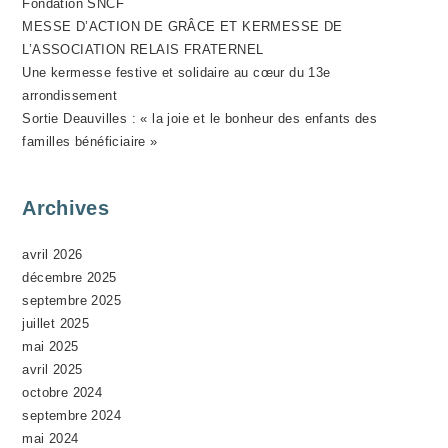
Fondation SNCF
N
MESSE D’ACTION DE GRÂCE ET KERMESSE DE
E
L’ASSOCIATION RELAIS FRATERNEL
M
Une kermesse festive et solidaire au cœur du 13e
E
arrondissement
N
Sortie Deauvilles : « la joie et le bonheur des enfants des
T
familles bénéficiaire »
Archives
avril 2026
décembre 2025
septembre 2025
juillet 2025
mai 2025
avril 2025
octobre 2024
septembre 2024
mai 2024