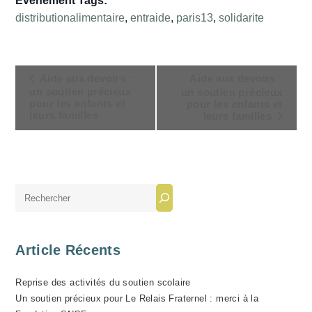
Évènement Tags:
distributionalimentaire
,
entraide
,
paris13
,
solidarite
N
Aide aux devoirs :
Aide aux devoirs :
A
un soutien précieux
un soutien précieux
pour les enfants et
pour les enfants et
V
leurs familles
leurs familles
I
G
A
T
Rechercher
I
O
N
Article Récents
É
V
Reprise des activités du soutien scolaire
È
Un soutien précieux pour Le Relais Fraternel : merci à la