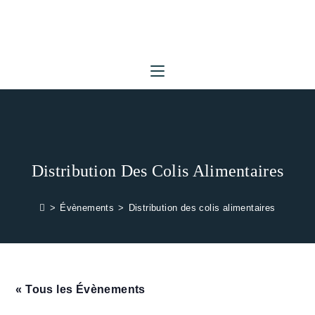
Skip
to
content
Distribution Des Colis Alimentaires
>
Évènements
>
Distribution des colis alimentaires
« Tous les Évènements