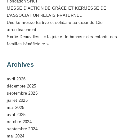
Fondation SNCF
N
MESSE D’ACTION DE GRÂCE ET KERMESSE DE
E
L’ASSOCIATION RELAIS FRATERNEL
M
Une kermesse festive et solidaire au cœur du 13e
E
arrondissement
N
Sortie Deauvilles : « la joie et le bonheur des enfants des
T
familles bénéficiaire »
Archives
avril 2026
décembre 2025
septembre 2025
juillet 2025
mai 2025
avril 2025
octobre 2024
septembre 2024
mai 2024