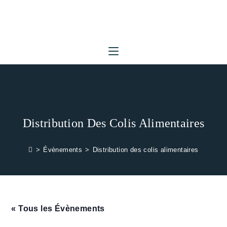
Skip
to
content
Distribution Des Colis Alimentaires
>
Évènements
>
Distribution des colis alimentaires
« Tous les Évènements