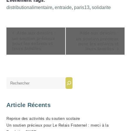
Évènement Tags:
distributionalimentaire
,
entraide
,
paris13
,
solidarite
N
Aide aux devoirs :
Aide aux devoirs :
A
un soutien précieux
un soutien précieux
pour les enfants et
pour les enfants et
V
leurs familles
leurs familles
I
G
A
T
Rechercher
I
O
N
Article Récents
É
V
Reprise des activités du soutien scolaire
È
Un soutien précieux pour Le Relais Fraternel : merci à la