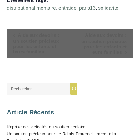
Évènement Tags:
distributionalimentaire
,
entraide
,
paris13
,
solidarite
N
Aide aux devoirs :
Aide aux devoirs :
A
un soutien précieux
un soutien précieux
pour les enfants et
pour les enfants et
V
leurs familles
leurs familles
I
G
A
T
Rechercher
I
O
N
Article Récents
É
V
Reprise des activités du soutien scolaire
È
Un soutien précieux pour Le Relais Fraternel : merci à la