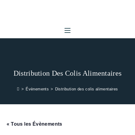
Skip
to
content
Distribution Des Colis Alimentaires
>
Évènements
>
Distribution des colis alimentaires
« Tous les Évènements