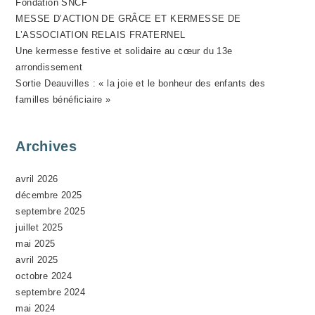
Fondation SNCF
N
MESSE D’ACTION DE GRÂCE ET KERMESSE DE
E
L’ASSOCIATION RELAIS FRATERNEL
M
Une kermesse festive et solidaire au cœur du 13e
E
arrondissement
N
Sortie Deauvilles : « la joie et le bonheur des enfants des
T
familles bénéficiaire »
Archives
avril 2026
décembre 2025
septembre 2025
juillet 2025
mai 2025
avril 2025
octobre 2024
septembre 2024
mai 2024