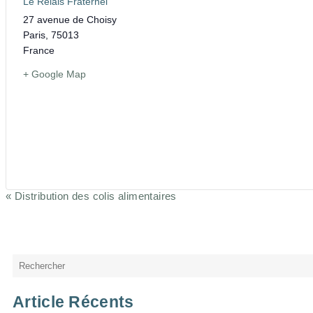
Le Relais Fraternel
27 avenue de Choisy
Paris
,
75013
France
+ Google Map
«
Distribution des colis alimentaires
Navigation
Évènement
Rechercher
Article Récents