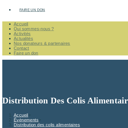
FAIRE UN DON
Accueil
Qui sommes-nous ?
Activités
Actualités
Nos donateurs & partenaires
Contact
Faire un don
Distribution Des Colis Alimentair
Accueil
>
Évènements
>
Distribution des colis alimentaires