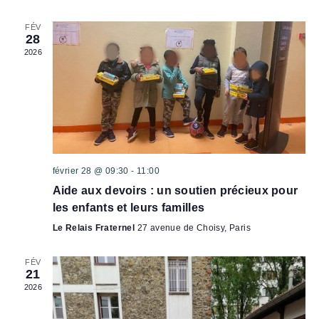
E
FÉV
28
S
2026
É
V
È
N
E
M
février 28 @ 09:30
-
11:00
E
Aide aux devoirs : un soutien précieux pour
les enfants et leurs familles
N
Le Relais Fraternel
27 avenue de Choisy, Paris
T
S
FÉV
21
2026