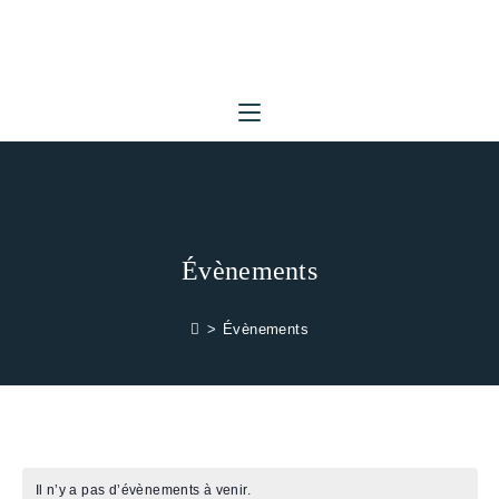
Skip
to
content
Évènements
>
Évènements
Il n’y a pas d’évènements à venir.