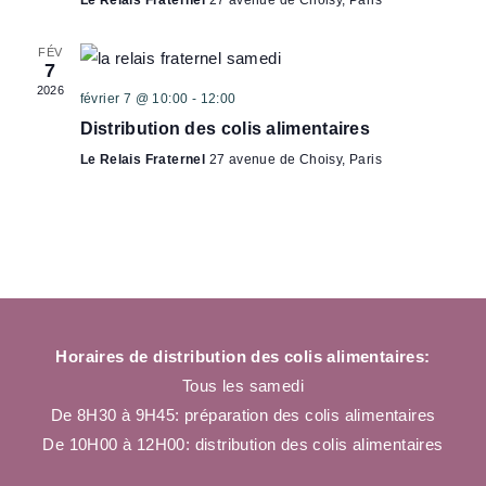
Le Relais Fraternel
27 avenue de Choisy, Paris
U
u
A
E
n
V
FÉV
S
e
7
I
É
2026
d
février 7 @ 10:00
-
12:00
G
V
a
Distribution des colis alimentaires
A
È
t
Le Relais Fraternel
27 avenue de Choisy, Paris
T
N
e
E
I
.
M
O
E
N
N
D
T
E
Horaires de distribution des colis alimentaires:
V
Tous les samedi
U
De 8H30 à 9H45: préparation des colis alimentaires
E
De 10H00 à 12H00: distribution des colis alimentaires
S