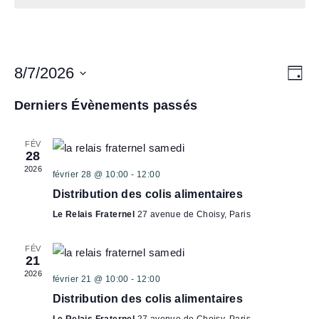
Distributionalimentaire
8/7/2026
N
R
R
J
e
A
o
E
S
c
u
Derniers Évènements passés
V
h
é
C
r
e
I
l
H
r
FÉV
G
c
e
28
E
h
A
c
2026
e
février 28 @ 10:00
-
12:00
R
T
t
Distribution des colis alimentaires
C
I
i
Le Relais Fraternel
27 avenue de Choisy, Paris
H
O
o
E
N
n
FÉV
21
D
E
n
2026
février 21 @ 10:00
-
12:00
E
T
e
Distribution des colis alimentaires
V
z
N