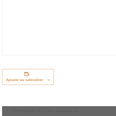
Ajouter au calendrier
Navigation
«
Distribution des colis alimentaires