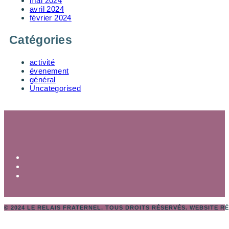
mai 2024
avril 2024
février 2024
Catégories
activité
évenement
général
Uncategorised
© 2024 LE RELAIS FRATERNEL. TOUS DROITS RÉSERVÉS. WEBSITE R