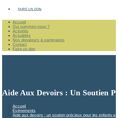
FAIRE UN DON
Accueil
Qui sommes-nous ?
Activités
Actualités
Nos donateurs & partenaires
Contact
Faire un don
Aide Aux Devoirs : Un Soutien P
Accueil
>
Évènements
>
Aide aux devoirs : un soutien précieux pour les enfants et 