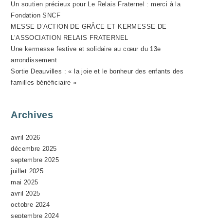
Un soutien précieux pour Le Relais Fraternel : merci à la
V
Fondation SNCF
È
MESSE D’ACTION DE GRÂCE ET KERMESSE DE
N
L’ASSOCIATION RELAIS FRATERNEL
E
Une kermesse festive et solidaire au cœur du 13e
M
arrondissement
Sortie Deauvilles : « la joie et le bonheur des enfants des
E
familles bénéficiaire »
N
T
Archives
avril 2026
décembre 2025
septembre 2025
juillet 2025
mai 2025
avril 2025
octobre 2024
septembre 2024