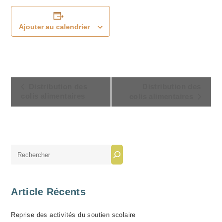
Ajouter au calendrier
N
Distribution des
Distribution des
A
colis alimentaires
colis alimentaires
V
I
G
A
Rechercher
T
I
O
Article Récents
N
Reprise des activités du soutien scolaire
É