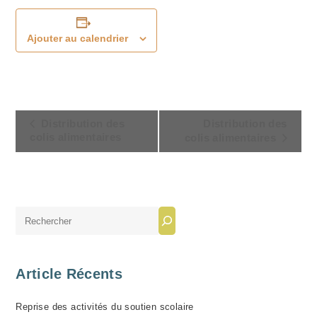
Ajouter au calendrier
N
Distribution des
Distribution des
A
colis alimentaires
colis alimentaires
V
I
G
A
Rechercher
T
I
O
Article Récents
N
Reprise des activités du soutien scolaire
É