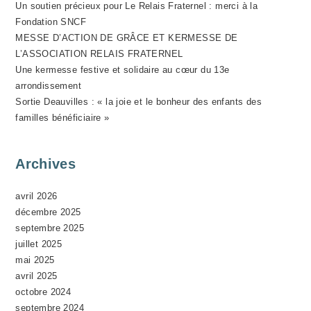
Un soutien précieux pour Le Relais Fraternel : merci à la
V
Fondation SNCF
È
MESSE D’ACTION DE GRÂCE ET KERMESSE DE
N
L’ASSOCIATION RELAIS FRATERNEL
E
Une kermesse festive et solidaire au cœur du 13e
M
arrondissement
Sortie Deauvilles : « la joie et le bonheur des enfants des
E
familles bénéficiaire »
N
T
Archives
avril 2026
décembre 2025
septembre 2025
juillet 2025
mai 2025
avril 2025
octobre 2024
septembre 2024