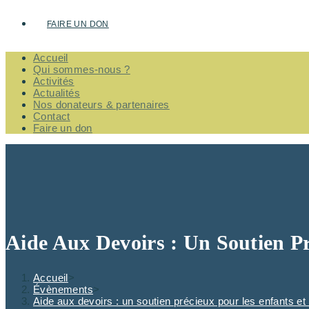
FAIRE UN DON
Accueil
Qui sommes-nous ?
Activités
Actualités
Nos donateurs & partenaires
Contact
Faire un don
Aide Aux Devoirs : Un Soutien P
Accueil
>
Évènements
>
Aide aux devoirs : un soutien précieux pour les enfants et 