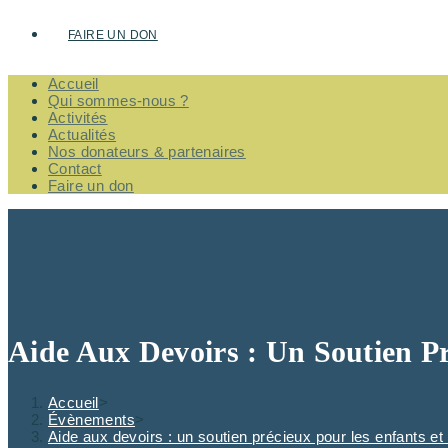
FAIRE UN DON
Accueil
Qui sommes-nous ?
Activités
Actualités
Nos donateurs & partenaires
Contact
Faire un don
Aide Aux Devoirs : Un Soutien P
Accueil
>
Évènements
>
Aide aux devoirs : un soutien précieux pour les enfants et 