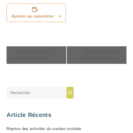
Ajouter au calendrier
N
Distribution des
Distribution des
A
colis alimentaires
colis alimentaires
V
I
G
A
Rechercher
T
I
O
Article Récents
N
Reprise des activités du soutien scolaire
É