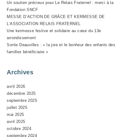
Un soutien précieux pour Le Relais Fraternel : merci à la
V
Fondation SNCF
È
MESSE D’ACTION DE GRÂCE ET KERMESSE DE
N
L’ASSOCIATION RELAIS FRATERNEL
E
Une kermesse festive et solidaire au cœur du 13e
M
arrondissement
Sortie Deauvilles : « la joie et le bonheur des enfants des
E
familles bénéficiaire »
N
T
Archives
avril 2026
décembre 2025
septembre 2025
juillet 2025
mai 2025
avril 2025
octobre 2024
septembre 2024