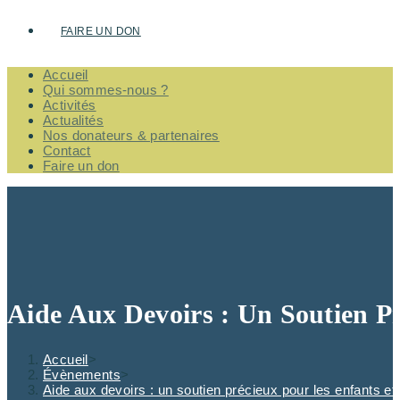
FAIRE UN DON
Accueil
Qui sommes-nous ?
Activités
Actualités
Nos donateurs & partenaires
Contact
Faire un don
Aide Aux Devoirs : Un Soutien P
Accueil
>
Évènements
>
Aide aux devoirs : un soutien précieux pour les enfants et 