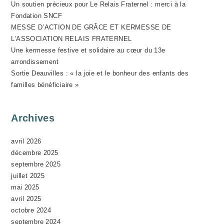
Un soutien précieux pour Le Relais Fraternel : merci à la
V
Fondation SNCF
È
MESSE D’ACTION DE GRÂCE ET KERMESSE DE
N
L’ASSOCIATION RELAIS FRATERNEL
E
Une kermesse festive et solidaire au cœur du 13e
M
arrondissement
Sortie Deauvilles : « la joie et le bonheur des enfants des
E
familles bénéficiaire »
N
T
Archives
avril 2026
décembre 2025
septembre 2025
juillet 2025
mai 2025
avril 2025
octobre 2024
septembre 2024