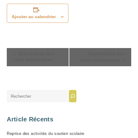
Ajouter au calendrier
N
Distribution des
Distribution des
A
colis alimentaires
colis alimentaires
V
I
G
A
Rechercher
T
I
O
Article Récents
N
Reprise des activités du soutien scolaire
É