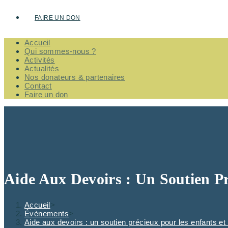
FAIRE UN DON
Accueil
Qui sommes-nous ?
Activités
Actualités
Nos donateurs & partenaires
Contact
Faire un don
Aide Aux Devoirs : Un Soutien P
Accueil
>
Évènements
>
Aide aux devoirs : un soutien précieux pour les enfants et 