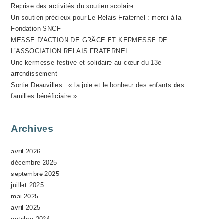
Reprise des activités du soutien scolaire
É
Un soutien précieux pour Le Relais Fraternel : merci à la
V
Fondation SNCF
È
MESSE D’ACTION DE GRÂCE ET KERMESSE DE
N
L’ASSOCIATION RELAIS FRATERNEL
E
Une kermesse festive et solidaire au cœur du 13e
M
arrondissement
Sortie Deauvilles : « la joie et le bonheur des enfants des
E
familles bénéficiaire »
N
T
Archives
avril 2026
décembre 2025
septembre 2025
juillet 2025
mai 2025
avril 2025
octobre 2024