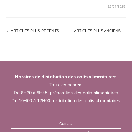
SUR
COMMENTAIRES FERMÉS
28/04/2025
LE
RELAIS
FRATERNEL
AUX
CÔTÉS
DE
←
ARTICLES PLUS RÉCENTS
ARTICLES PLUS ANCIENS
→
LA
BANQUE
ALIMENTAIRE
:
3
JOURS
DE
SOLIDARITÉ
COLLECTIVE
!
Horaires de distribution des colis alimentaires:
Tous les samedi
De 8H30 à 9H45: préparation des colis alimentaires
De 10H00 à 12H00: distribution des colis alimentaires
Contact