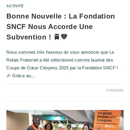
ACTIVITÉ
Bonne Nouvelle : La Fondation
SNCF Nous Accorde Une
Subvention ! 🚆💙
Nous sommes très heureux de vous annoncer que Le
Relais Fraternel a été sélectionné comme lauréat des
Coups de Cœur Citoyens 2025 par la Fondation SNCF !
🎉 Grâce au…
SUR
COMMENTAIRES FERMÉS
17/05/2025
BONNE
NOUVELLE
:
LA
FONDATION
SNCF
NOUS
ACCORDE
UNE
SUBVENTION